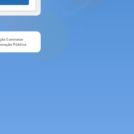
ção Contratar
tração Pública